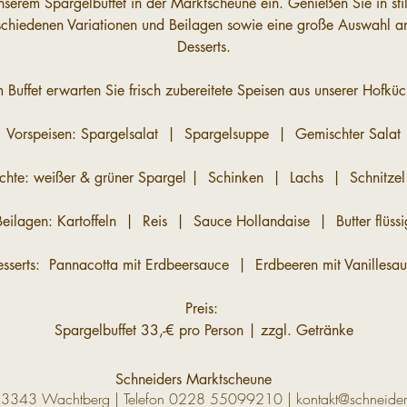
nserem Spargelbuffet in der Marktscheune ein. Genießen Sie in stil
rschiedenen Variationen und Beilagen sowie eine große Auswahl an
Desserts.
 Buffet erwarten Sie frisch zubereitete Speisen aus unserer Hofküc
Vorspeisen: Spargelsalat  |  Spargelsuppe  |  Gemischter Salat
chte: weißer & grüner Spargel |  Schinken  |  Lachs  |  Schnitzel 
Beilagen: Kartoffeln  |  Reis  |  Sauce Hollandaise  |  Butter flüssi
sserts:  Pannacotta mit Erdbeersauce  |  Erdbeeren mit Vanillesa
Preis: 
Spargelbuffet 33,-€ pro Person | zzgl. Getränke
Schneiders Marktscheune
53343 Wachtberg | Telefon
0228 55099210
|
kontakt@schneider