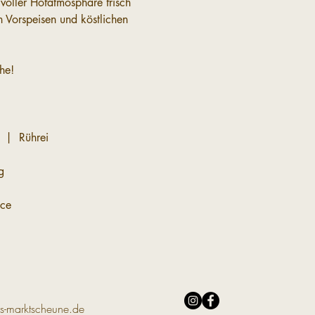
voller Hofatmosphäre frisch 
 Vorspeisen und köstlichen 
he!
 |  Rührei
g
uce
s-marktscheune.de