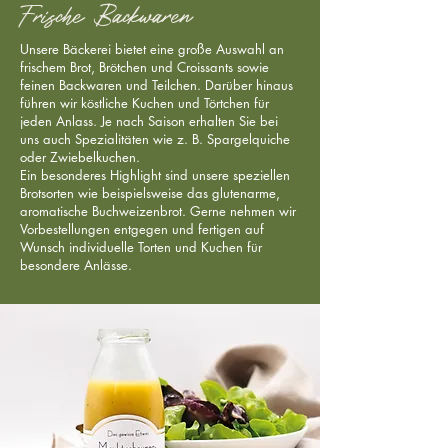
Frische Backwaren
Unsere Bäckerei bietet eine große Auswahl an
frischem Brot, Brötchen und Croissants sowie
feinen Backwaren und Teilchen. Darüber hinaus
führen wir köstliche Kuchen und Törtchen für
jeden Anlass. Je nach Saison erhalten Sie bei
uns auch Spezialitäten wie z. B. Spargelquiche
oder Zwiebelkuchen.
Ein besonderes Highlight sind unsere speziellen
Brotsorten wie
beispielsweise
das
glutenarme
,
aromatische Buchweizenbrot. Gerne nehmen wir
Vorbestellungen entgegen und fertigen auf
Wunsch individuelle Torten und Kuchen für
besondere Anlässe.