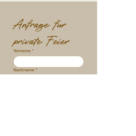
Anfrage für 
private Feier
Vorname
*
Nachname
*
E-Mail-Adresse
*
Telefonnummer ggf. für Rückfragen
*
Nachricht schreiben
*