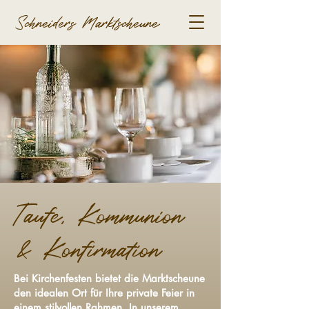
Schneiders Marktscheune
Taufe, Kommunion
& Konfirmation
Bei Kirchenfesten bietet die Marktscheune
den idealen Ort für Ihre private Feier in
einem stilvollen Rahmen. In unserem