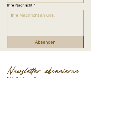
Ihre Nachricht
*
Absenden
Newsletter abonnieren
E-Mail-Adresse
*
Abonnieren
Ja, ich möchte über neue Events, 
Ankündigungen und Neuigkeiten aus der 
Marktscheune informiert werden.
*