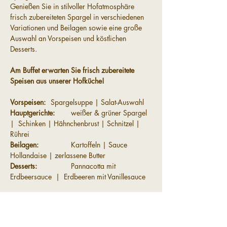
Genießen Sie in stilvoller Hofatmosphäre 
frisch zubereiteten Spargel in verschiedenen 
Variationen und Beilagen sowie eine große 
Auswahl an Vorspeisen und köstlichen 
Desserts.
Am Buffet erwarten Sie frisch zubereitete 
Speisen aus unserer Hofküche!
Vorspeisen:	
Spargelsuppe | Salat-Auswahl
Hauptgerichte:	
weißer & grüner Spargel 
|  Schinken | Hähnchenbrust | Schnitzel | 
Rührei
Beilagen: 		
Kartoffeln | Sauce 
Hollandaise | zerlassene Butter
Desserts:  		
Pannacotta mit 
Erdbeersauce  |  Erdbeeren mit Vanillesauce
Preis:			Spargelbuffet 33,-€ pro 
Person | zzgl. Getränke
			Kinder (5–10 Jahre) 