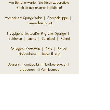
Am Buffet erwarten Sie frisch zubereitete 
Speisen aus unserer Hofküche!
Vorspeisen: Spargelsalat  |  Spargelsuppe  |  
Gemischter Salat
Hauptgerichte: weißer & grüner Spargel |  
Schinken  |  Lachs  |  Schnitzel  |  Rührei
Beilagen: Kartoffeln  |  Reis  |  Sauce 
Hollandaise  |  Butter flüssig
Desserts:  Pannacotta mit Erdbeersauce  |  
Erdbeeren mit Vanillesauce
Preis: 
Spargelbuffet 33,-€ pro Person | zzgl. 
Getränke