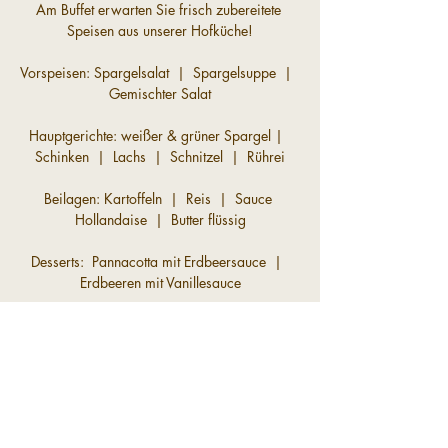
Am Buffet erwarten Sie frisch zubereitete 
Speisen aus unserer Hofküche!
Vorspeisen: Spargelsalat  |  Spargelsuppe  |  
Gemischter Salat
Hauptgerichte: weißer & grüner Spargel |  
Schinken  |  Lachs  |  Schnitzel  |  Rührei
Beilagen: Kartoffeln  |  Reis  |  Sauce 
Hollandaise  |  Butter flüssig
Desserts:  Pannacotta mit Erdbeersauce  |  
Erdbeeren mit Vanillesauce
Preis: 
Spargelbuffet 33,-€ pro Person | zzgl. 
Getränke