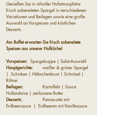
Genießen Sie in stilvoller Hofatmosphäre 
frisch zubereiteten Spargel in verschiedenen 
Variationen und Beilagen sowie eine große 
Auswahl an Vorspeisen und köstlichen 
Desserts.
Am Buffet erwarten Sie frisch zubereitete 
Speisen aus unserer Hofküche!
Vorspeisen:	
Spargelsuppe | Salat-Auswahl
Hauptgerichte:	
weißer & grüner Spargel 
|  Schinken | Hähnchenbrust | Schnitzel | 
Rührei
Beilagen: 		
Kartoffeln | Sauce 
Hollandaise | zerlassene Butter
Desserts:  		
Pannacotta mit 
Erdbeersauce  |  Erdbeeren mit Vanillesauce
Preis:			Spargelbuffet 33,-€ pro 
Person | zzgl. Getränke
			Kinder (5–10 Jahre) 