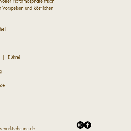
voller Hofatmosphäre frisch 
 Vorspeisen und köstlichen 
he!
 |  Rührei
g
uce
s-marktscheune.de