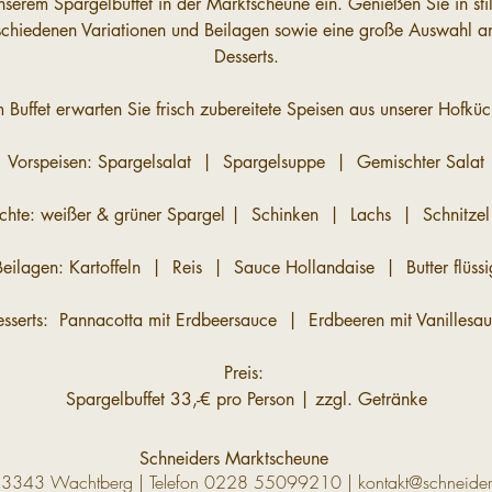
nserem Spargelbuffet in der Marktscheune ein. Genießen Sie in stil
rschiedenen Variationen und Beilagen sowie eine große Auswahl an
Desserts.
 Buffet erwarten Sie frisch zubereitete Speisen aus unserer Hofküc
Vorspeisen: Spargelsalat  |  Spargelsuppe  |  Gemischter Salat
chte: weißer & grüner Spargel |  Schinken  |  Lachs  |  Schnitzel 
Beilagen: Kartoffeln  |  Reis  |  Sauce Hollandaise  |  Butter flüssi
sserts:  Pannacotta mit Erdbeersauce  |  Erdbeeren mit Vanillesa
Preis: 
Spargelbuffet 33,-€ pro Person | zzgl. Getränke
Schneiders Marktscheune
53343 Wachtberg | Telefon
0228 55099210
|
kontakt@schneider