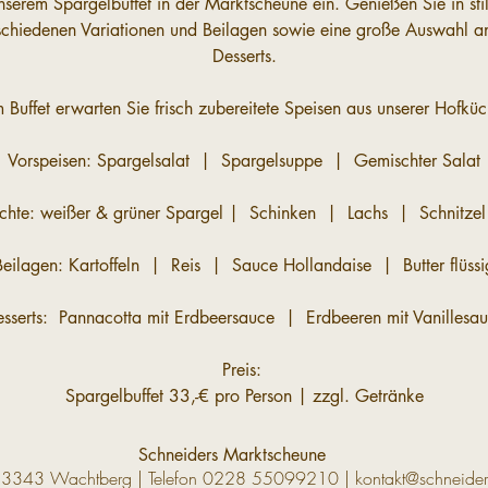
nserem Spargelbuffet in der Marktscheune ein. Genießen Sie in stil
rschiedenen Variationen und Beilagen sowie eine große Auswahl an
Desserts.
 Buffet erwarten Sie frisch zubereitete Speisen aus unserer Hofküc
Vorspeisen: Spargelsalat  |  Spargelsuppe  |  Gemischter Salat
chte: weißer & grüner Spargel |  Schinken  |  Lachs  |  Schnitzel 
Beilagen: Kartoffeln  |  Reis  |  Sauce Hollandaise  |  Butter flüssi
sserts:  Pannacotta mit Erdbeersauce  |  Erdbeeren mit Vanillesa
Preis: 
Spargelbuffet 33,-€ pro Person | zzgl. Getränke
Schneiders Marktscheune
53343 Wachtberg | Telefon
0228 55099210
|
kontakt@schneider