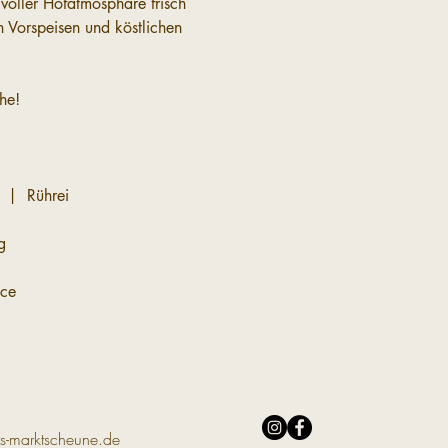
voller Hofatmosphäre frisch 
 Vorspeisen und köstlichen 
he!
 |  Rührei
g
uce
s-marktscheune.de