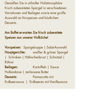
Genießen Sie in stilvoller Hofatmosphäre 
frisch zubereiteten Spargel in verschiedenen 
Variationen und Beilagen sowie eine große 
Auswahl an Vorspeisen und köstlichen 
Desserts.
Am Buffet erwarten Sie frisch zubereitete 
Speisen aus unserer Hofküche!
Vorspeisen:	
Spargelsuppe | Salat-Auswahl
Hauptgerichte:	
weißer & grüner Spargel 
|  Schinken | Hähnchenbrust | Schnitzel | 
Rührei
Beilagen: 		
Kartoffeln | Sauce 
Hollandaise | zerlassene Butter
Desserts:  		
Pannacotta mit 
Erdbeersauce  |  Erdbeeren mit Vanillesauce
Preis:			Spargelbuffet 33,-€ pro 
Person | zzgl. Getränke
			 Kinder (5–10 Jahre) 