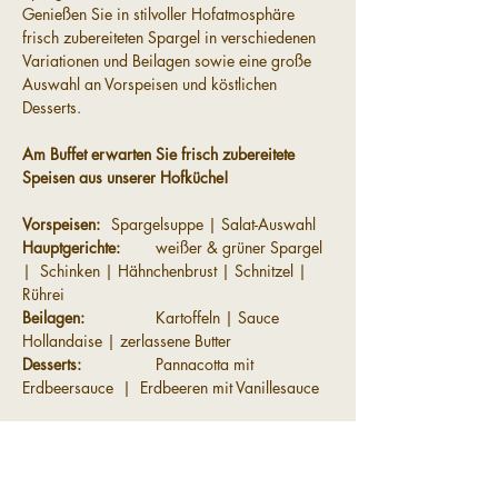
Genießen Sie in stilvoller Hofatmosphäre 
frisch zubereiteten Spargel in verschiedenen 
Variationen und Beilagen sowie eine große 
Auswahl an Vorspeisen und köstlichen 
Desserts.
Am Buffet erwarten Sie frisch zubereitete 
Speisen aus unserer Hofküche!
Vorspeisen:	
Spargelsuppe | Salat-Auswahl
Hauptgerichte:	
weißer & grüner Spargel 
|  Schinken | Hähnchenbrust | Schnitzel | 
Rührei
Beilagen: 		
Kartoffeln | Sauce 
Hollandaise | zerlassene Butter
Desserts:  		
Pannacotta mit 
Erdbeersauce  |  Erdbeeren mit Vanillesauce
Preis:			Spargelbuffet 33,-€ pro 
Person | zzgl. Getränke
			Kinder (5–10 Jahre) 