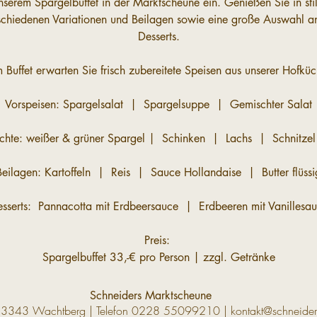
nserem Spargelbuffet in der Marktscheune ein. Genießen Sie in stil
rschiedenen Variationen und Beilagen sowie eine große Auswahl an
Desserts.
 Buffet erwarten Sie frisch zubereitete Speisen aus unserer Hofküc
Vorspeisen: Spargelsalat  |  Spargelsuppe  |  Gemischter Salat
chte: weißer & grüner Spargel |  Schinken  |  Lachs  |  Schnitzel 
Beilagen: Kartoffeln  |  Reis  |  Sauce Hollandaise  |  Butter flüssi
sserts:  Pannacotta mit Erdbeersauce  |  Erdbeeren mit Vanillesa
Preis: 
Spargelbuffet 33,-€ pro Person | zzgl. Getränke
Schneiders Marktscheune
53343 Wachtberg | Telefon
0228 55099210
|
kontakt@schneider