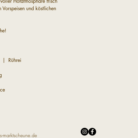
voller Hofatmosphäre frisch 
 Vorspeisen und köstlichen 
he!
 |  Rührei
g
uce
s-marktscheune.de