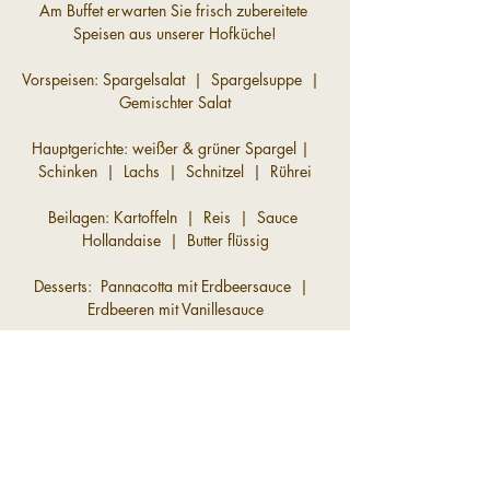
Am Buffet erwarten Sie frisch zubereitete 
Speisen aus unserer Hofküche!
Vorspeisen: Spargelsalat  |  Spargelsuppe  |  
Gemischter Salat
Hauptgerichte: weißer & grüner Spargel |  
Schinken  |  Lachs  |  Schnitzel  |  Rührei
Beilagen: Kartoffeln  |  Reis  |  Sauce 
Hollandaise  |  Butter flüssig
Desserts:  Pannacotta mit Erdbeersauce  |  
Erdbeeren mit Vanillesauce
Preis: 
Spargelbuffet 33,-€ pro Person | zzgl. 
Getränke