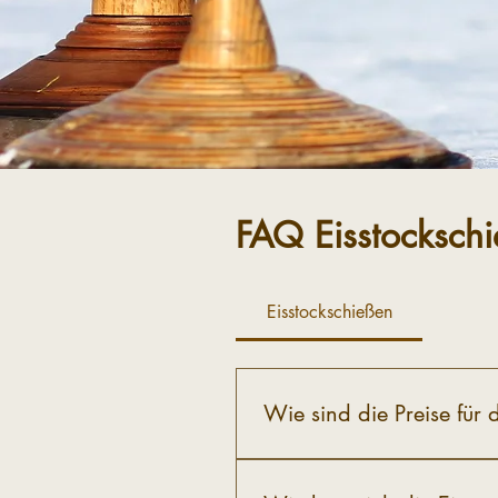
FAQ Eisstocksch
Eisstockschießen
Wie sind die Preise für 
Unsere beiden Bahnen können 
12 – 21 Uhr. Die Preise lieg