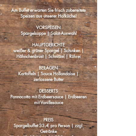
Am Buffet erwarten Sie frisch zubereitete
Speisen aus unserer Hofküche!
VORSPEISEN
Spargelsuppe | Salat-Auswahl
HAUPTGERICHTE
weißer & grüner Spargel | Schinken |
Hähnchenbrust | Schnitzel | Rührei
BEILAGEN
Kartoffeln | Sauce Hollandaise |
zerlassene Butter
DESSERTS
Pannacotta mit Erdbeersauce | Erdbeeren
mit Vanillesauce
PREIS
Spargelbuffet 33,-€ pro Person | zzgl.
Getränke